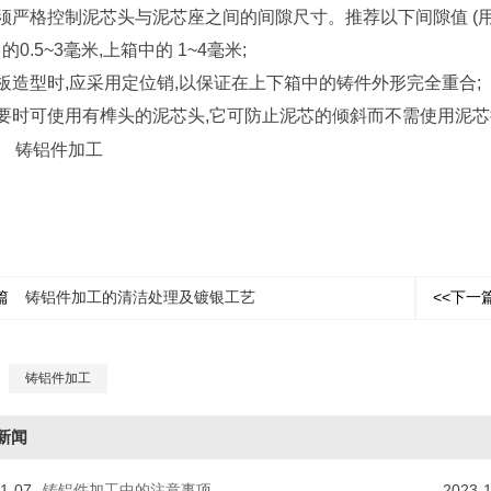
必须严格控制泥芯头与泥芯座之间的间隙尺寸。推荐以下间隙值 (用
的0.5~3毫米,上箱中的 1~4毫米;
模板造型时,应采用定位销,以保证在上下箱中的铸件外形完全重合;
必要时可使用有榫头的泥芯头,它可防止泥芯的倾斜而不需使用泥
篇
铸铝件加工的清洁处理及镀银工艺
<<下一
：
铸铝件加工
新闻
1-07
铸铝件加工中的注意事项
2023-