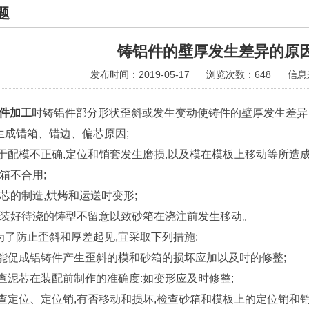
题
铸铝件的壁厚发生差异的原
发布时间：2019-05-17
浏览次数：648
信息
件加工
时铸铝件部分形状歪斜或发生变动使铸件的壁厚发生差异 
生成错箱、错边、偏芯原因;
由于配模不正确,定位和销套发生磨损,以及模在模板上移动等所造成
砂箱不合用;
 泥芯的制造,烘烤和运送时变形;
 对装好待浇的铸型不留意以致砂箱在浇注前发生移动。
为了防止歪斜和厚差起见,宜采取下列措施:
对能促成铝铸件产生歪斜的模和砂箱的损坏应加以及时的修整;
检查泥芯在装配前制作的准确度:如变形应及时修整;
检查定位、定位销,有否移动和损坏,检查砂箱和模板上的定位销和