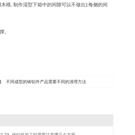
木模, 制作湿型下箱中的间隙可以不做出);每侧的间
芯撑。
篇
不同成型的铸铝件产品需要不同的清理方法
12-23
铸铝件加工时需要注意哪几个方面