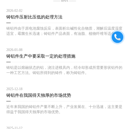
—— news ——
2026-02-02
铸铝件压射比压低的处理方法
铸铝件由于原电池腐蚀反应，表面析出碱性化合物质，潮解后温度湿度
适宜，霉菌生长迅速；铸铝件产品表面，有油脂、植物纤维等适合霉菌
生长的土壤，一旦湿度温度适宜，霉菌生长迅速。
2026-01-08
铸铝件生产中要采取一定的处理措施
铸铝是以熔融状态的铝，浇注进模具内，经冷却形成所需要形状铝件的
一种工艺方法。铸铝所得到的铸件，称为铸铝件。
2025-12-18
铸铝件在我国得天独厚的市场优势
近年来我国的铸铝件产量不断上升，产业发展在、十分迅速，这主要是
得益于我国得天独厚的市场优势。
2025-11-12