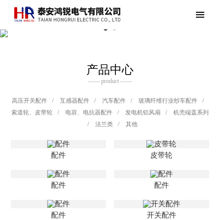
产品中心
—— product ——
高压开关配件
/
互感器配件
/
汽车配件
/
玻璃纤维行业纱车配件
/
索道轮、皮带轮
/
电容、电抗器配件
/
发电机铝风扇
/
机壳端盖系列
/
法兰类
/
其他
配件
皮带轮
配件
配件
配件
开关配件