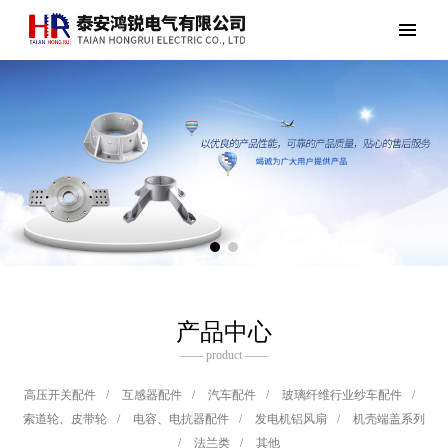
产品中心
—— product ——
高压开关配件
/
互感器配件
/
汽车配件
/
玻璃纤维行业纱车配件
/
索道轮、皮带轮
/
电容、电抗器配件
/
发电机铝风扇
/
机壳端盖系列
/
法兰类
/
其他