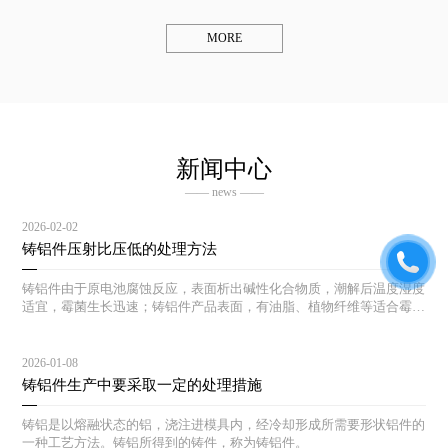
MORE
新闻中心
—— news ——
2026-02-02
铸铝件压射比压低的处理方法
铸铝件由于原电池腐蚀反应，表面析出碱性化合物质，潮解后温度湿度
适宜，霉菌生长迅速；铸铝件产品表面，有油脂、植物纤维等适合霉菌
生长的土壤，一旦湿度温度适宜，霉菌生长迅速。
2026-01-08
铸铝件生产中要采取一定的处理措施
铸铝是以熔融状态的铝，浇注进模具内，经冷却形成所需要形状铝件的
一种工艺方法。铸铝所得到的铸件，称为铸铝件。