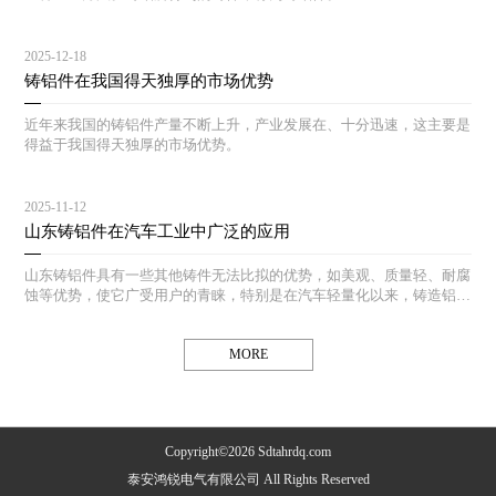
2025-12-18
铸铝件在我国得天独厚的市场优势
近年来我国的铸铝件产量不断上升，产业发展在、十分迅速，这主要是
得益于我国得天独厚的市场优势。
2025-11-12
山东铸铝件在汽车工业中广泛的应用
山东铸铝件具有一些其他铸件无法比拟的优势，如美观、质量轻、耐腐
蚀等优势，使它广受用户的青睐，特别是在汽车轻量化以来，铸造铝合
金铸件在汽车工业中得到了广泛的应用。
MORE
Copyright©2026 Sdtahrdq.com
泰安鸿锐电气有限公司 All Rights Reserved