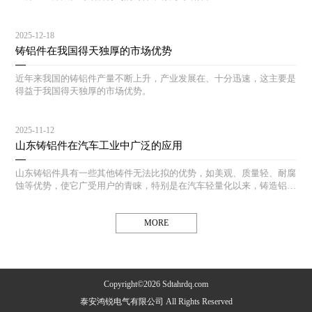
2025-12-18
铸铝件在我国得天独厚的市场优势
近年来我国的铸铝件产量不断上升，产业发展在、十分迅速，这主要是
得益于我国得天独厚的市场优势。
2025-11-12
山东铸铝件在汽车工业中广泛的应用
山东铸铝件具有一些其他铸件无法比拟的优势，如美观、质量轻、耐腐
蚀等优势，使它广受用户的青睐，特别是在汽车轻量化以来，铸造铝合
金铸件在汽车工业中得到了广泛的应用。
MORE
Copyright©2026 Sdtahrdq.com
泰安鸿锐电气有限公司 All Rights Reserved