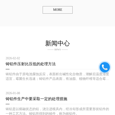
MORE
新闻中心
—— news ——
2026-02-02
铸铝件压射比压低的处理方法
铸铝件由于原电池腐蚀反应，表面析出碱性化合物质，潮解后温度湿度
适宜，霉菌生长迅速；铸铝件产品表面，有油脂、植物纤维等适合霉菌
生长的土壤，一旦湿度温度适宜，霉菌生长迅速。
2026-01-08
铸铝件生产中要采取一定的处理措施
铸铝是以熔融状态的铝，浇注进模具内，经冷却形成所需要形状铝件的
一种工艺方法。铸铝所得到的铸件，称为铸铝件。