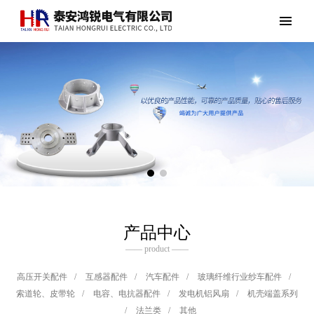
产品中心
—— product ——
高压开关配件
/
互感器配件
/
汽车配件
/
玻璃纤维行业纱车配件
/
索道轮、皮带轮
/
电容、电抗器配件
/
发电机铝风扇
/
机壳端盖系列
/
法兰类
/
其他