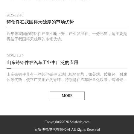
2025-12-18
铸铝件在我国得天独厚的市场优势
近年来我国的铸铝件产量不断上升，产业发展在、十分迅速，这主要是
得益于我国得天独厚的市场优势。
2025-11-12
山东铸铝件在汽车工业中广泛的应用
山东铸铝件具有一些其他铸件无法比拟的优势，如美观、质量轻、耐腐
蚀等优势，使它广受用户的青睐，特别是在汽车轻量化以来，铸造铝合
金铸件在汽车工业中得到了广泛的应用。
MORE
Copyright©2026 Sdtahrdq.com
泰安鸿锐电气有限公司 All Rights Reserved