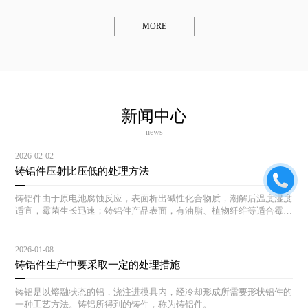
MORE
新闻中心
—— news ——
2026-02-02
铸铝件压射比压低的处理方法
铸铝件由于原电池腐蚀反应，表面析出碱性化合物质，潮解后温度湿度
适宜，霉菌生长迅速；铸铝件产品表面，有油脂、植物纤维等适合霉菌
生长的土壤，一旦湿度温度适宜，霉菌生长迅速。
2026-01-08
铸铝件生产中要采取一定的处理措施
铸铝是以熔融状态的铝，浇注进模具内，经冷却形成所需要形状铝件的
一种工艺方法。铸铝所得到的铸件，称为铸铝件。