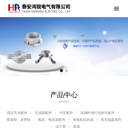
产品中心
—— product ——
高压开关配件
/
互感器配件
/
汽车配件
/
玻璃纤维行业纱车配件
/
索道轮、皮带轮
/
电容、电抗器配件
/
发电机铝风扇
/
机壳端盖系列
/
法兰类
/
其他