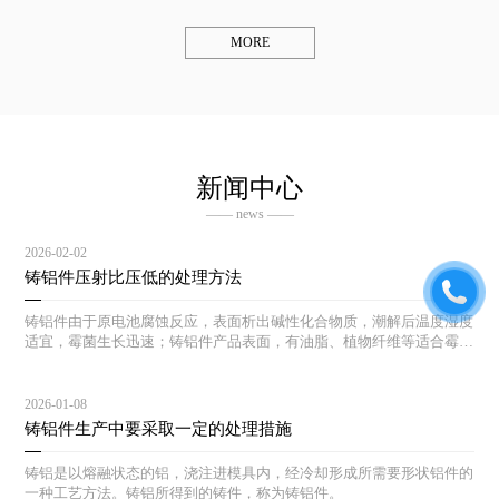
MORE
新闻中心
—— news ——
2026-02-02
铸铝件压射比压低的处理方法
铸铝件由于原电池腐蚀反应，表面析出碱性化合物质，潮解后温度湿度
适宜，霉菌生长迅速；铸铝件产品表面，有油脂、植物纤维等适合霉菌
生长的土壤，一旦湿度温度适宜，霉菌生长迅速。
2026-01-08
铸铝件生产中要采取一定的处理措施
铸铝是以熔融状态的铝，浇注进模具内，经冷却形成所需要形状铝件的
一种工艺方法。铸铝所得到的铸件，称为铸铝件。