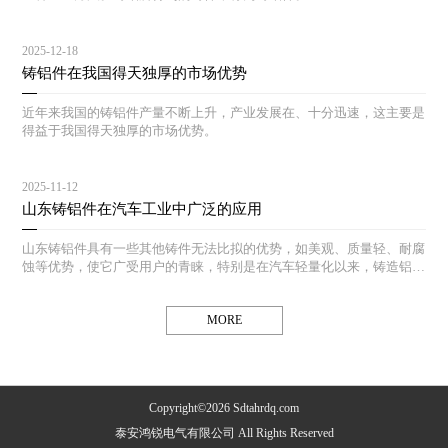
2025-12-18
铸铝件在我国得天独厚的市场优势
近年来我国的铸铝件产量不断上升，产业发展在、十分迅速，这主要是
得益于我国得天独厚的市场优势。
2025-11-12
山东铸铝件在汽车工业中广泛的应用
山东铸铝件具有一些其他铸件无法比拟的优势，如美观、质量轻、耐腐
蚀等优势，使它广受用户的青睐，特别是在汽车轻量化以来，铸造铝合
金铸件在汽车工业中得到了广泛的应用。
MORE
Copyright©2026 Sdtahrdq.com
泰安鸿锐电气有限公司 All Rights Reserved