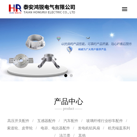
产品中心
—— product ——
高压开关配件
/
互感器配件
/
汽车配件
/
玻璃纤维行业纱车配件
/
索道轮、皮带轮
/
电容、电抗器配件
/
发电机铝风扇
/
机壳端盖系列
/
法兰类
/
其他