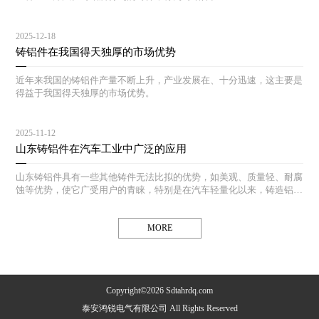
2025-12-18
铸铝件在我国得天独厚的市场优势
近年来我国的铸铝件产量不断上升，产业发展在、十分迅速，这主要是
得益于我国得天独厚的市场优势。
2025-11-12
山东铸铝件在汽车工业中广泛的应用
山东铸铝件具有一些其他铸件无法比拟的优势，如美观、质量轻、耐腐
蚀等优势，使它广受用户的青睐，特别是在汽车轻量化以来，铸造铝合
金铸件在汽车工业中得到了广泛的应用。
MORE
Copyright©2026 Sdtahrdq.com
泰安鸿锐电气有限公司 All Rights Reserved