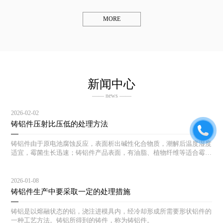
MORE
新闻中心
—— news ——
2026-02-02
铸铝件压射比压低的处理方法
铸铝件由于原电池腐蚀反应，表面析出碱性化合物质，潮解后温度湿度
适宜，霉菌生长迅速；铸铝件产品表面，有油脂、植物纤维等适合霉菌
生长的土壤，一旦湿度温度适宜，霉菌生长迅速。
2026-01-08
铸铝件生产中要采取一定的处理措施
铸铝是以熔融状态的铝，浇注进模具内，经冷却形成所需要形状铝件的
一种工艺方法。铸铝所得到的铸件，称为铸铝件。