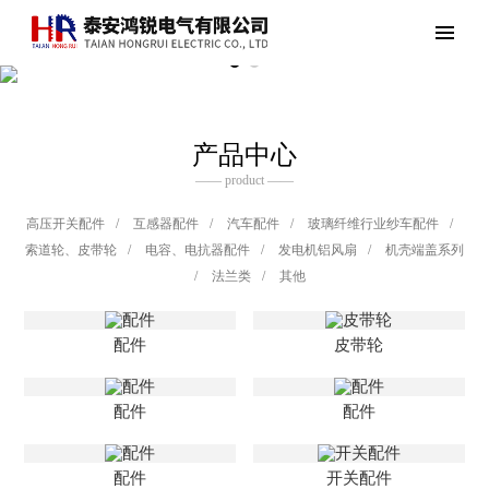
产品中心
—— product ——
高压开关配件
/
互感器配件
/
汽车配件
/
玻璃纤维行业纱车配件
/
索道轮、皮带轮
/
电容、电抗器配件
/
发电机铝风扇
/
机壳端盖系列
/
法兰类
/
其他
配件
皮带轮
配件
配件
配件
开关配件