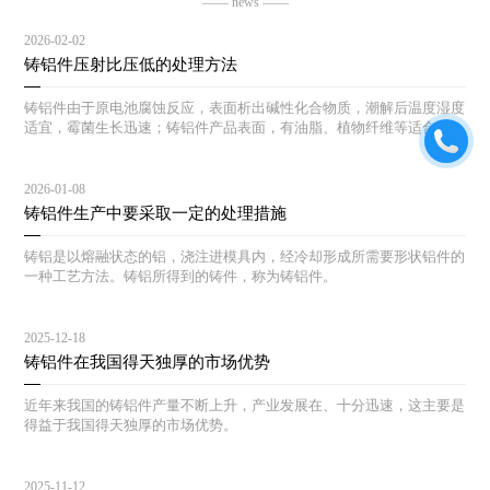
—— news ——
2026-02-02
铸铝件压射比压低的处理方法
铸铝件由于原电池腐蚀反应，表面析出碱性化合物质，潮解后温度湿度
适宜，霉菌生长迅速；铸铝件产品表面，有油脂、植物纤维等适合霉菌
生长的土壤，一旦湿度温度适宜，霉菌生长迅速。
2026-01-08
铸铝件生产中要采取一定的处理措施
铸铝是以熔融状态的铝，浇注进模具内，经冷却形成所需要形状铝件的
一种工艺方法。铸铝所得到的铸件，称为铸铝件。
2025-12-18
铸铝件在我国得天独厚的市场优势
近年来我国的铸铝件产量不断上升，产业发展在、十分迅速，这主要是
得益于我国得天独厚的市场优势。
2025-11-12